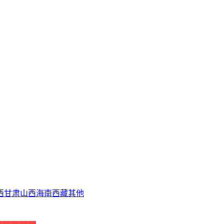
西
甘肃
山西
海南
西藏
其他