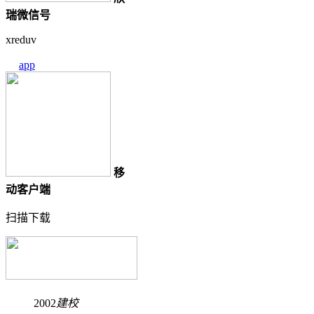
瑞微信号
xreduv
app
移
动客户端
扫描下载
2002
建校