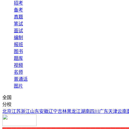
招考
备考
真题
笔试
面试
编制
报班
图书
题库
视频
名师
普通话
图片
全国
分校
北京
江苏
浙江
山东
安徽
辽宁
吉林
黑龙江
湖南
四川
广东
天津
云南