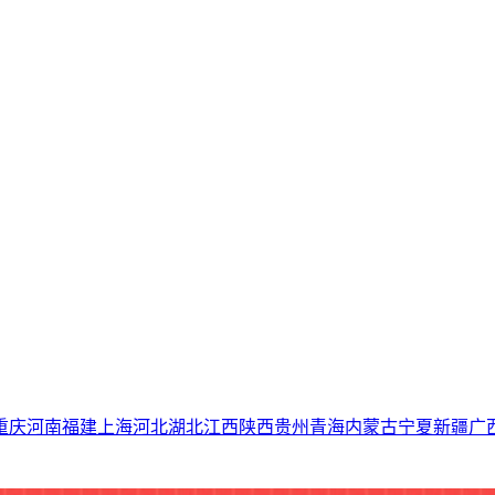
重庆
河南
福建
上海
河北
湖北
江西
陕西
贵州
青海
内蒙古
宁夏
新疆
广