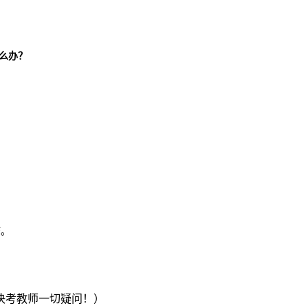
么办？
巧。
决考教师一切疑问！）