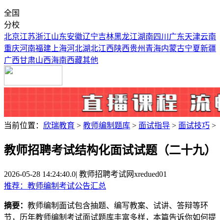
全国
分校
北京
江苏
浙江
山东
安徽
辽宁
吉林
黑龙江
湖南
四川
广东
天津
云南
重庆
河南
福建
上海
河北
湖北
江西
陕西
贵州
青海
内蒙古
宁夏
新疆
广西
甘肃
山西
海南
西藏
其他
当前位置：
欣瑞教育
>
教师编制题库
>
面试指导
>
面试技巧
>
教师招聘考试结构化面试试题（二十九）
2026-05-28 14:24:40.0
|
教师招聘考试网
xredued01
推荐：教师编制考试公告汇总
摘要：
教师编制面试包含抽题、编写教案、试讲、答辩等环
节，历年教师编制考试面试题库丰富多样，本篇告诉你如何提