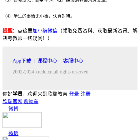
（3）自我反思，终身学习，找有经验的老师沟通交流。
（4）学生的事情无小事，认真对待。
提醒
：点这里
加小编微信
（领取免费资料、获取最新资讯、解
决考教师一切疑问！）
App下载
|
课程中心
|
客服中心
2002-2024 xredu.cn,all rights reserved
你好
学员
，欢迎来到欣瑞教育
登录
注册
欣瑞官网
|
购物车
微博
微信