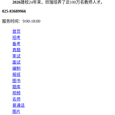
2026
建校24年来，欣瑞培养了近
100万
名教师人才。
025-83689966
服务时间：9:00-18:00
首页
招考
备考
真题
笔试
面试
编制
报班
图书
题库
视频
名师
普通话
图片